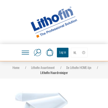
Log in
NL
Home
/
Lithofin Assortiment
/
De Lithofin HOME-lijn
/
Lithofin Haardreiniger