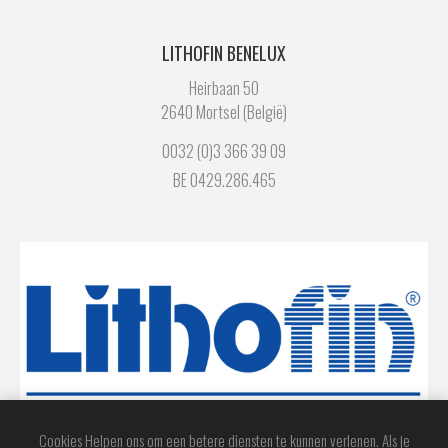
LITHOFIN BENELUX
Heirbaan 50
2640 Mortsel (België)
0032 (0)3 366 39 09
BE 0429.286.465
Cookies Helpen ons om een betere diensten te kunnen verlenen. Als je