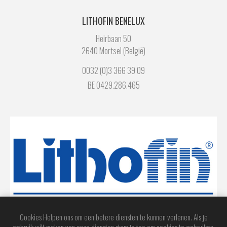
LITHOFIN BENELUX
Heirbaan 50
2640 Mortsel (België)
0032 (0)3 366 39 09
BE 0429.286.465
Cookies Helpen ons om een betere diensten te kunnen verlenen. Als je