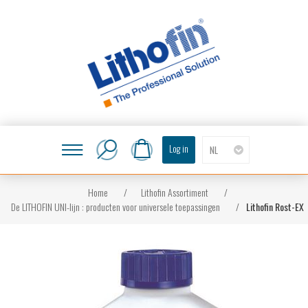
Log in
NL
Home
/
Lithofin Assortiment
/
De LITHOFIN UNI-lijn : producten voor universele toepassingen
/
Lithofin Rost-EX