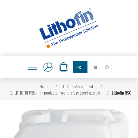
Log in
NL
Home
/
Lithofin Assortiment
/
De LITHOFIN PRO-lijn : producten voor professioneel gebruik
/
Lithofin RSG