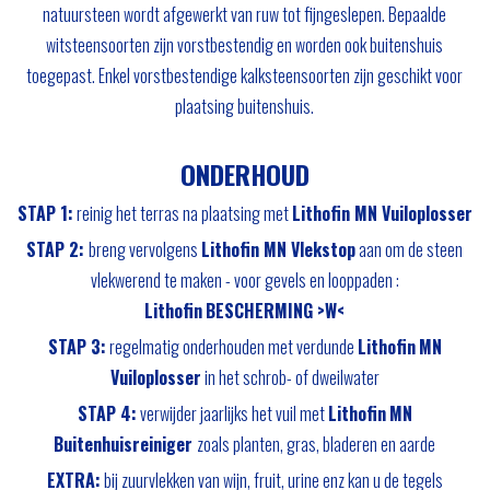
natuursteen wordt afgewerkt van ruw tot fijngeslepen. Bepaalde
witsteensoorten zijn vorstbestendig en worden ook buitenshuis
toegepast. Enkel vorstbestendige kalksteensoorten zijn geschikt voor
plaatsing buitenshuis.
ONDERHOUD
STAP 1:
reinig het terras na plaatsing met
Lithofin MN Vuiloplosser
STAP 2:
breng vervolgens
Lithofin
MN Vlekstop
aan om de steen
vlekwerend te maken - voor gevels en looppaden :
Lithofin
BESCHERMING >W<
STAP 3:
regelmatig onderhouden met verdunde
Lithofin
MN
Vuiloplosser
in het schrob- of dweilwater
STAP 4:
verwijder jaarlijks het vuil met
Lithofin
MN
Buitenhuisreiniger
zoals planten, gras, bladeren en aarde
EXTRA:
bij zuurvlekken van wijn, fruit, urine enz kan u de tegels