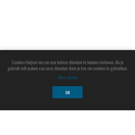
€30,60 incl. BTW
€22,40 incl. BTW
Cookies Helpen ons om een betere diensten te kunnen verlenen. Als je
gebruik wilt maken van onze diensten stem je toe om cookies te gebruiken.
Meer weten
OK
SCHRIJF U IN OP ONZE NIEUWSBRIEF